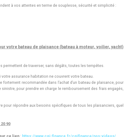
nt à vos attentes en terme de souplesse, sécurité et simplicité :
r votre bateau de plaisance (bateau à moteur, voilier, yacht)
 permettent de traverser, sans dégâts, toutes les tempêtes.
ni votre assurance habitation ne couvrent votre bateau.
pe fortement recommandée dans l’achat d’un bateau de plaisance, pour
e sinistre, pour prendre en charge le remboursement des frais engagés,
pour répondre aux besoins spécifiques de tous les plaisanciers, quel
 20 90
sur ce lien
:
https://www.cgi-finance.fr/cgifinance/nos-videos/