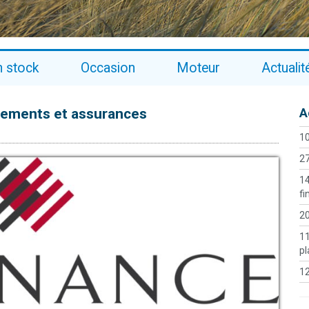
n stock
Occasion
Moteur
Actualit
ncements et assurances
A
10
27
14
fi
20
11
pl
12